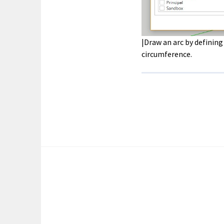
|Draw an arc by defining
circumference.
POST
NAVIGATION