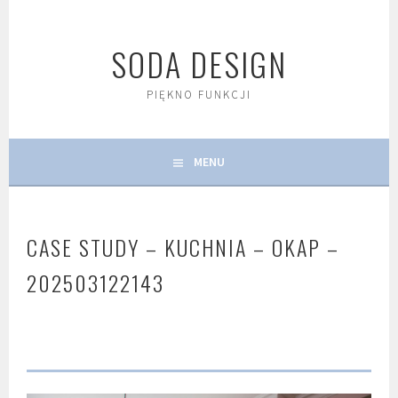
Skip
to
SODA DESIGN
content
PIĘKNO FUNKCJI
MENU
CASE STUDY – KUCHNIA – OKAP –
202503122143