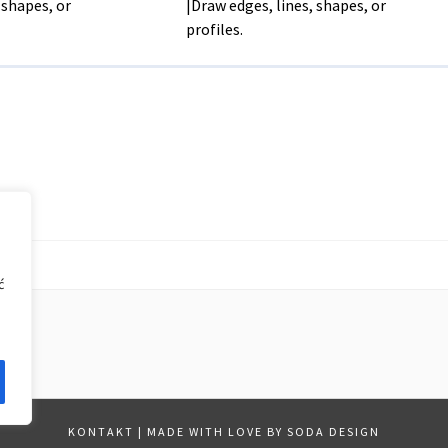
 shapes, or
|Draw edges, lines, shapes, or
profiles.
ć
KONTAKT
|
MADE WITH LOVE BY SODA DESIGN