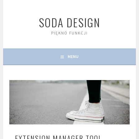
Skip
to
SODA DESIGN
content
PIĘKNO FUNKCJI
MENU
EXTENSION MANAGER TOOL