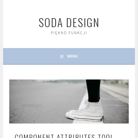
Skip
to
SODA DESIGN
content
PIĘKNO FUNKCJI
MENU
COMPONENT ATTRIBUTES TOOL