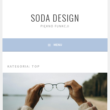
Skip
to
SODA DESIGN
content
PIĘKNO FUNKCJI
MENU
KATEGORIA:
TOP