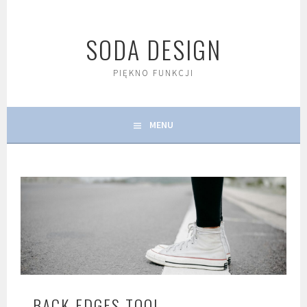
Skip
to
SODA DESIGN
content
PIĘKNO FUNKCJI
MENU
BACK EDGES TOOL